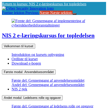
Return to kursus: NIS 2 e-læringskursus for topledelsen
Forrige lektion
Previous
Næste
Næste sektion
NIS 2 e-læringskursus for topledelsen
Velkommen til kurset
Introduktion og kursets opbygning
Ordliste til kurset
Download e-bogen
Første modul: Anvendelsesområdet
Første del: Gennemgang af anvendelsesområdet
Andel del: Gennemgang af anvendelsesområdet
NIS 2 tjek
Andet modul: Ledelsens rolle og opgaver
Første del: Gennemgang af ledelsens rolle og opgaver