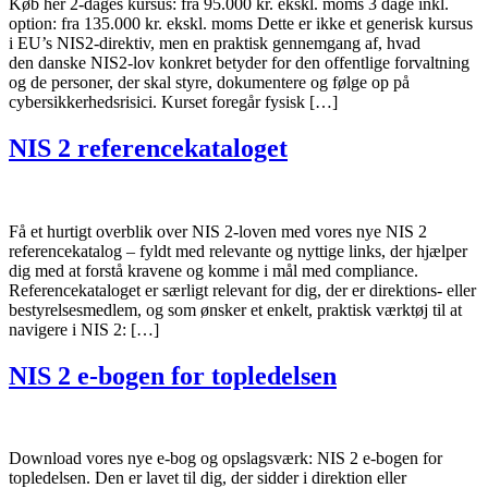
Køb her 2-dages kursus: fra 95.000 kr. ekskl. moms 3 dage inkl.
option: fra 135.000 kr. ekskl. moms Dette er ikke et generisk kursus
i EU’s NIS2-direktiv, men en praktisk gennemgang af, hvad
den danske NIS2-lov konkret betyder for den offentlige forvaltning
og de personer, der skal styre, dokumentere og følge op på
cybersikkerhedsrisici. Kurset foregår fysisk […]
NIS 2 referencekataloget
Få et hurtigt overblik over NIS 2-loven med vores nye NIS 2
referencekatalog – fyldt med relevante og nyttige links, der hjælper
dig med at forstå kravene og komme i mål med compliance.
Referencekataloget er særligt relevant for dig, der er direktions- eller
bestyrelsesmedlem, og som ønsker et enkelt, praktisk værktøj til at
navigere i NIS 2: […]
NIS 2 e-bogen for topledelsen
Download vores nye e-bog og opslagsværk: NIS 2 e-bogen for
topledelsen. Den er lavet til dig, der sidder i direktion eller