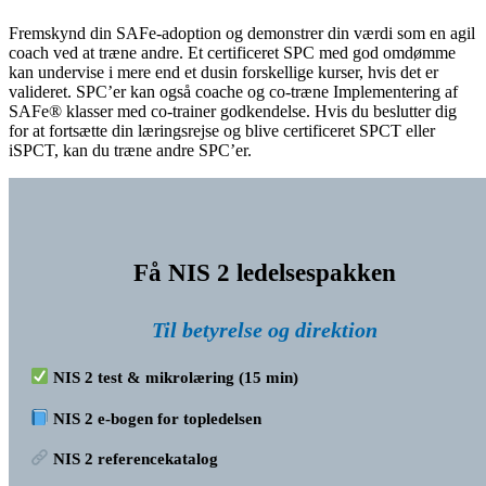
Fremskynd din SAFe-adoption og demonstrer din værdi som en agil
coach ved at træne andre. Et certificeret SPC med god omdømme
kan undervise i mere end et dusin forskellige kurser, hvis det er
valideret. SPC’er kan også coache og co-træne Implementering af
SAFe® klasser med co-trainer godkendelse. Hvis du beslutter dig
for at fortsætte din læringsrejse og blive certificeret SPCT eller
iSPCT, kan du træne andre SPC’er.
Få NIS 2 ledelsespakken
Til betyrelse og direktion
NIS 2 test & mikrolæring (15 min)
NIS 2 e-bogen for topledelsen
NIS 2 referencekatalog