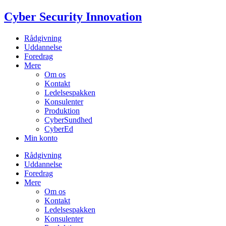
Videre
Cyber Security Innovation
til
indhold
Rådgivning
Uddannelse
Foredrag
Mere
Om os
Kontakt
Ledelsespakken
Konsulenter
Produktion
CyberSundhed
CyberEd
Min konto
Rådgivning
Uddannelse
Foredrag
Mere
Om os
Kontakt
Ledelsespakken
Konsulenter