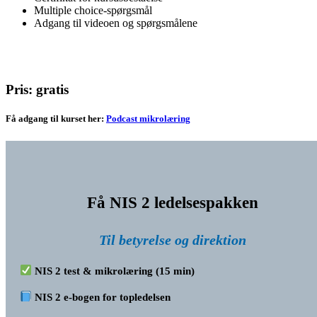
Multiple choice-spørgsmål
Adgang til videoen og spørgsmålene
Pris: gratis
Få adgang til kurset her:
Podcast mikrolæring
Få NIS 2 ledelsespakken
Til betyrelse og direktion
NIS 2 test & mikrolæring (15 min)
NIS 2 e-bogen for topledelsen