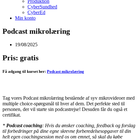
Produktion
CyberSundhed
CyberEd
Min konto
Podcast mikrolæring
19/08/2025
Pris: gratis
Få adgang til kurset her:
Podcast mikrolæring
Tag vores Podcast mikrolæring bestående af syv mikrovideoer med
multiple choice-spørgsmål til hver af dem. Det perfekte sted til
personen, der vil starte sin podcastrejse! Desuden får du også et
certifikat.
*
Podcast coaching
: Hvis du ønsker coaching, feedback og forslag
til forbedringer på dine egne skrevne forberedelsesopgaver til din
helt egen coachingsession med os om emnet, så skal du købe