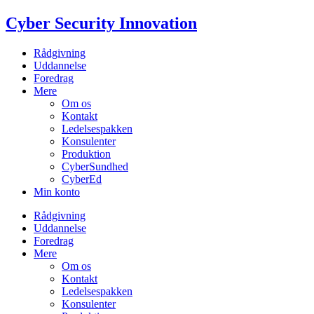
Videre
Cyber Security Innovation
til
indhold
Rådgivning
Uddannelse
Foredrag
Mere
Om os
Kontakt
Ledelsespakken
Konsulenter
Produktion
CyberSundhed
CyberEd
Min konto
Rådgivning
Uddannelse
Foredrag
Mere
Om os
Kontakt
Ledelsespakken
Konsulenter